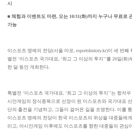
시
■ 체험과 이벤트도 마련, 오는 10/31(화)까지 누구나 무료로 
가능
이스포츠 명예의 전당(서울 마포, esportshistory.kr)이 세 번째
별전 ‘이스포츠 국가대표, ‘최고 그 이상의 투지’’를 26일(화
한 달 동안 개최한다.
특별전 ‘이스포츠 국가대표, ‘최고 그 이상의 투지’’는 항저우
시안게임의 정식종목으로 선정이 된 이스포츠와 국가대표 
단의 출전을 기념하고, 그들이 걸어온 길을 조명한다. 이를 
이스포츠 명예의 전당이 한국 이스포츠의 위상을 대중들에게
리고, 아시안게임 이후에도 이스포츠를 향한 대중들의 관심