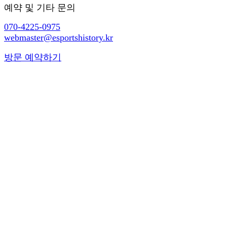
예약 및 기타 문의
070-4225-0975
webmaster@esportshistory.kr
방문 예약하기