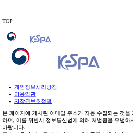
TOP
개인정보처리방침
이용약관
저작권보호정책
본 페이지에 게시된 이메일 주소가 자동 수집되는 것을
하며, 이를 위반시 정보통신법에 의해 처벌됨을 유념하
바랍니다.