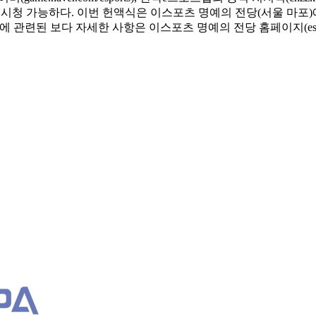
시청 가능하다. 이번 헌액식은 이스포츠 명예의 전당(서울 마포
련된 보다 자세한 사항은 이스포츠 명예의 전당 홈페이지(esportsh