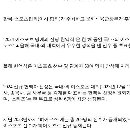
한국e스포츠협회(이하 협회)가 주최하고 문화체육관광부가 후원하는
‘2024 이스포츠 명예의 전당 헌액식’은 한 해 동안 국내·외
로즈’ ▲올해 국내·외 대회에서 우수한 성적을 낸 선수 중 투표를
올해 헌액식은 이스포츠 선수 및 관계자 50여 명이 참석해 자
2024 신규 헌액자 선정은 국내·외 이스포츠 대회(2023년 12월
사, 종목사, 팀 사무국 등 각계를 대표하는 헌액식 선정위원회
며, ‘스타즈’는 팬 투표로 상위 6명이 최종 선정된다.
지난 2023년까지 ‘히어로즈’에는 총 269명의 선수가 등재되
이스포츠 선수가 히어로즈로 신규 등재된다.