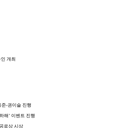
온라인 개최
용준-권이슬 진행
축하해’ 이벤트 진행
 공로상 시상