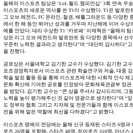
올해의 이스포츠 팀상은 ‘LoL 월드 챔피언십’ 3회 연속 우
이스포츠의 새로운 역사를 쓴 T1이 수상했다. T1은 발로란트
그 오브 레전드, FC 온라인, 철권, 배틀그라운드 등 다양한 
에서 한 해 동안 뛰어난 성과를 거두며 지난해에 이어 수상
예를 안았다. 대리 수상한 T1 ‘카르페’ 이재혁은 “올해의 팀
상은 리그 오브 레전드와 발로란트 등 다양한 종목에서 선
꾸준히 노력한 결과라고 생각한다”며 “대단히 감사하다”고
을 전했다.
공로상은 서울대학교 김기한 교수가 수상했다. 김기한 교수
포츠경영학자로서 이스포츠 관련 학술연구와 저술, 대중 강
학술 발표 활동 등을 통해 이스포츠에 대한 사회적 인식 제
문화 확산에 기여한 공로를 인정받아 문화체육관광부 장관
을 받았다. 김기한 교수는 “큰 상을 주셔서 감사드리며, 그
노력을 높이 평가해주신 것 같아 영광으로 생각한다”며 “
도 정부와 협회 그리고 지자체 및 전문가들과 함께 이스포츠
전을 위해 맡은 역할에 최선을 다하겠다”고 밝혔다.
이스포츠 명예의 전당에는 올해 신규 등재된 스타즈 6명과
로즈 26명을 포함해, 스타즈 48명, 히어로즈 310명, 아너스 