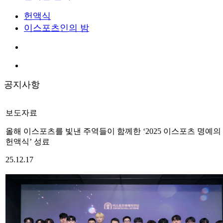
헌액식
이스포츠인의 밤
공지사항
보도자료
올해 이스포츠를 빛낸 주역들이 함께한 ‘2025 이스포츠 명예의
헌액식’ 성료
25.12.17