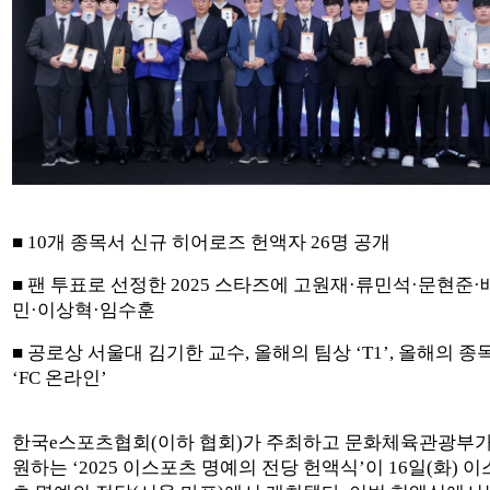
■ 10개 종목서 신규 히어로즈 헌액자 26명 공개
■ 팬 투표로 선정한 2025 스타즈에 고원재·류민석·문현준·
민·이상혁·임수훈
■ 공로상 서울대 김기한 교수, 올해의 팀상 ‘T1’, 올해의 종
‘FC 온라인’
한국e스포츠협회(이하 협회)가 주최하고 문화체육관광부가
원하는 ‘2025 이스포츠 명예의 전당 헌액식’이 16일(화) 