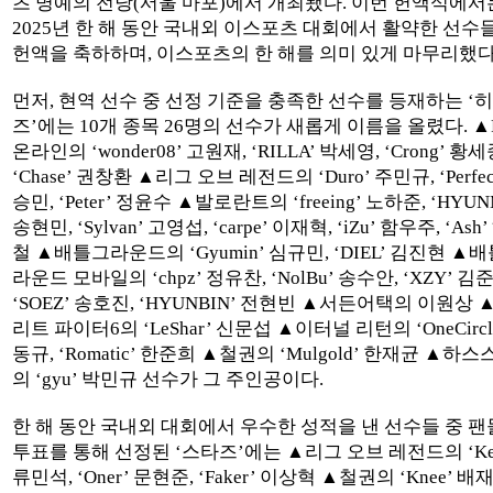
츠 명예의 전당(서울 마포)에서 개최됐다. 이번 헌액식에서
2025년 한 해 동안 국내외 이스포츠 대회에서 활약한 선수
헌액을 축하하며, 이스포츠의 한 해를 의미 있게 마무리했다
먼저, 현역 선수 중 선정 기준을 충족한 선수를 등재하는 ‘
즈’에는 10개 종목 26명의 선수가 새롭게 이름을 올렸다. ▲
온라인의 ‘wonder08’ 고원재, ‘RILLA’ 박세영, ‘Crong’ 황세
‘Chase’ 권창환 ▲리그 오브 레전드의 ‘Duro’ 주민규, ‘Perfec
승민, ‘Peter’ 정윤수 ▲발로란트의 ‘freeing’ 노하준, ‘HYUN
송현민, ‘Sylvan’ 고영섭, ‘carpe’ 이재혁, ‘iZu’ 함우주, ‘Ash
철 ▲배틀그라운드의 ‘Gyumin’ 심규민, ‘DIEL’ 김진현 ▲
라운드 모바일의 ‘chpz’ 정유찬, ‘NolBu’ 송수안, ‘XZY’ 김
‘SOEZ’ 송호진, ‘HYUNBIN’ 전현빈 ▲서든어택의 이원상
리트 파이터6의 ‘LeShar’ 신문섭 ▲이터널 리턴의 ‘OneCircl
동규, ‘Romatic’ 한준희 ▲철권의 ‘Mulgold’ 한재균 ▲하
의 ‘gyu’ 박민규 선수가 그 주인공이다.
한 해 동안 국내외 대회에서 우수한 성적을 낸 선수들 중 
투표를 통해 선정된 ‘스타즈’에는 ▲리그 오브 레전드의 ‘Ker
류민석, ‘Oner’ 문현준, ‘Faker’ 이상혁 ▲철권의 ‘Knee’ 배